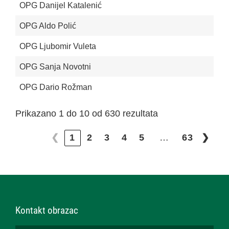
OPG Danijel Katalenić
OPG Aldo Polić
OPG Ljubomir Vuleta
OPG Sanja Novotni
OPG Dario Rožman
Prikazano 1 do 10 od 630 rezultata
…
❮
1
2
3
4
5
63
❯
Kontakt obrazac