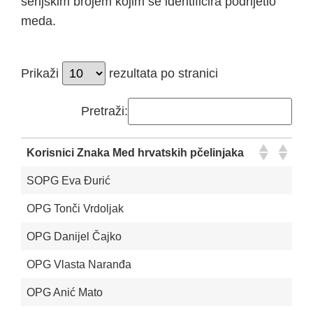
serijskim brojem kojim se identificira podrijetlo
meda.
Prikaži
rezultata po stranici
Pretraži:
Korisnici Znaka Med hrvatskih pčelinjaka
SOPG Eva Đurić
OPG Tonči Vrdoljak
OPG Danijel Čajko
OPG Vlasta Naranđa
OPG Anić Mato