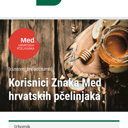
[custom_breadcrumb]
Korisnici Znaka Med
hrvatskih pčelinjaka
Izbornik