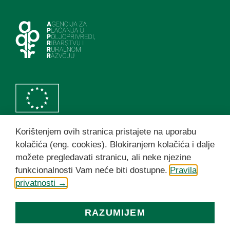
Korištenjem ovih stranica pristajete na uporabu
Politika zaštite privatnosti korisnika
kolačića (eng. cookies). Blokiranjem kolačića i dalje
možete pregledavati stranicu, ali neke njezine
funkcionalnosti Vam neće biti dostupne.
Pravila
privatnosti →
Ⓒ
HDIT
2026. HAPIH Sva prava pridržana
RAZUMIJEM