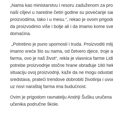
„Nama kao ministarstvu i resoru zaduženom za proizv
naši ciljevi u naredne četiri godine su povećanje s
proizvodima, tako i u mesu.“, rekao je ovom prigod
da proizvodimo više i bolje ali i da imamo kome sve 
domaćina.
„Potrebno je puno upornosti i truda. Proizvoditi mli
imamo sreće što su nama, od četvero djece, troje a
farma, ovo je naš život“, rekla je vlasnica farme Lidij
potrebe proizvodnje stočne hrane obrađuje 180 hek
situaciju ovoj proizvodnji, kaže da ne mogu odustati,
sredstava, prateći trendove dobrobiti životinja i uv
uz novi naraštaj farma ima budućnost.
Ovim je prigodom ravnatelju Andriji Šušku uručena i
učenika područne škole.