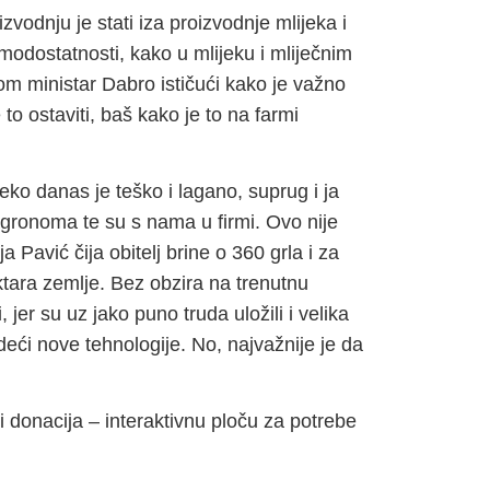
odnju je stati iza proizvodnje mlijeka i
amodostatnosti, kako u mlijeku i mliječnim
om ministar Dabro ističući kako je važno
to ostaviti, baš kako je to na farmi
jeko danas je teško i lagano, suprug i ja
gronoma te su s nama u firmi. Ovo nije
a Pavić čija obitelj brine o 360 grla i za
tara zemlje. Bez obzira na trenutnu
 jer su uz jako puno truda uložili i velika
odeći nove tehnologije. No, najvažnije je da
 donacija – interaktivnu ploču za potrebe