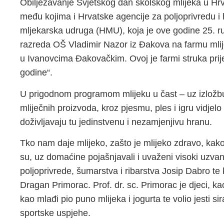
Obilježavanje Svjetskog dan školskog mlijeka u Hrv
među kojima i Hrvatske agencije za poljoprivredu i
mljekarska udruga (HMU), koja je ove godine 25. ru
razreda OŠ Vladimir Nazor iz Đakova na farmu mli
u Ivanovcima Đakovačkim. Ovoj je farmi struka prije 
godine“.
U prigodnom programom mlijeku u čast – uz izložbu 
mliječnih proizvoda, kroz pjesmu, ples i igru vidjelo 
doživljavaju tu jedinstvenu i nezamjenjivu hranu.
Tko nam daje mlijeko, zašto je mlijeko zdravo, kako
su, uz domaćine pojašnjavali i uvaženi visoki uzvan
poljoprivrede, šumarstva i ribarstva Josip Dabro te 
Dragan Primorac. Prof. dr. sc. Primorac je djeci, kao 
kao mlađi pio puno mlijeka i jogurta te volio jesti s
sportske uspjehe.