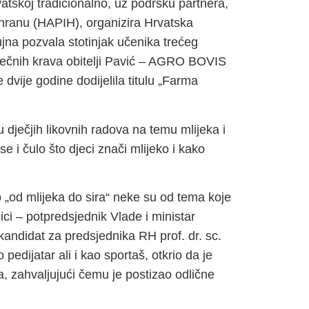
atskoj tradicionalno, uz podršku partnera,
 hranu (HAPIH), organizira Hrvatska
jna pozvala stotinjak učenika trećeg
ječnih krava obitelji Pavić – AGRO BOVIS
dvije godine dodijelila titulu „Farma
dječjih likovnih radova na temu mlijeka i
se i čulo što djeci znači mlijeko i kako
 „od mlijeka do sira“ neke su od tema koje
ici – potpredsjednik Vlade i ministar
kandidat za predsjednika RH prof. dr. sc.
pedijatar ali i kao sportaš, otkrio da je
ira, zahvaljujući čemu je postizao odlične