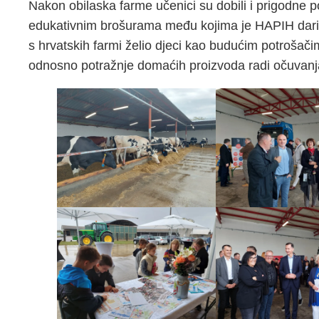
Nakon obilaska farme učenici su dobili i prigodne p
edukativnim brošurama među kojima je HAPIH dariv
s hrvatskih farmi želio djeci kao budućim potrošač
odnosno potražnje domaćih proizvoda radi očuvanja