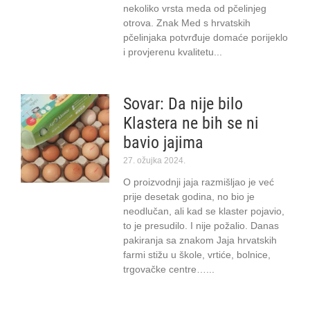
nekoliko vrsta meda od pčelinjeg
otrova. Znak Med s hrvatskih
pčelinjaka potvrđuje domaće porijeklo
i provjerenu kvalitetu
Sovar: Da nije bilo
Klastera ne bih se ni
bavio jajima
27. ožujka 2024.
O proizvodnji jaja razmišljao je već
prije desetak godina, no bio je
neodlučan, ali kad se klaster pojavio,
to je presudilo. I nije požalio. Danas
pakiranja sa znakom Jaja hrvatskih
farmi stižu u škole, vrtiće, bolnice,
trgovačke centre…