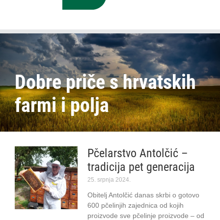
Dobre priče s hrvatskih
farmi i polja
Pčelarstvo Antolčić –
tradicija pet generacija
25. srpnja 2024.
Obitelj Antolčić danas skrbi o gotovo
600 pčelinjih zajednica od kojih
proizvode sve pčelinje proizvode – od